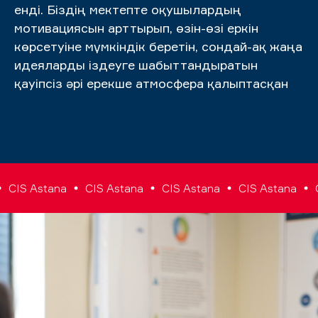
енді. Біздің мектепте оқушылардың
мотивациясын арттырып, өзін-өзі еркін
көрсетуіне мүмкіндік беретін, сондай-ақ жаңа
идеяларды іздеуге шабыттандыратын
қауіпсіз әрі ерекше атмосфера қалыптасқан
IS Astana
CIS Astana
CIS Astana
CIS Astana
CIS