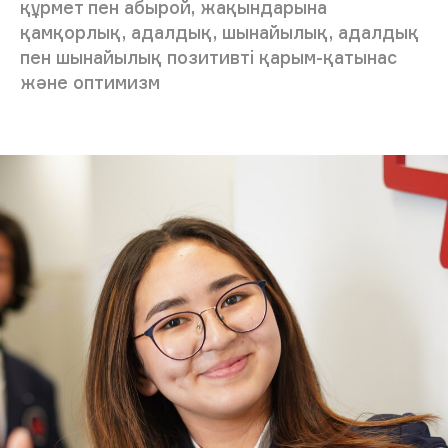
құрмет пен абырой, жақындарына
қамқорлық, адалдық, шынайылық, адалдық
пен шынайылық позитивті қарым-қатынас
және оптимизм