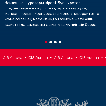
байланыс) курстары кіреді. Бұл курстар
студенттерге өз күшті жақтарын талдауға,
мансап жолын жоспарлауға және университетте
және болашақ мамандықта табысқа жету үшін
қажетті дағдыларды дамытуға мүмкіндік береді
IS Astana
CIS Astana
CIS Astana
CIS Astana
CIS