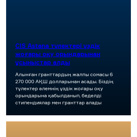
CIS Astana түлектері үздік
жоғары оқу орындарынан
ұсыныстар алды
Алынған гранттардың жалпы сомасы 6
270 000 АҚШ долларынан асады. Біздің
түлектер әлемнің үздік жоғары оқу
орындарына қабылданып, беделді
стипендиялар мен гранттар алады