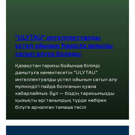
"ULYTAU" интеллектуалды
үстел ойынын Kaspi.kz арқылы
сатып алуға болады
Қазақстан тарихы бойынша білімді
дамытуға көмектесетін "ULYTAU"
интеллектуалды үстел ойынын сатып алу
мүмкіндігі пайда болғанын қуана
хабарлаймыз. Бұл — біздің тарихымызды
қызықты әрі танымдық түрде көбірек
білуге арналған тамаша тәсіл