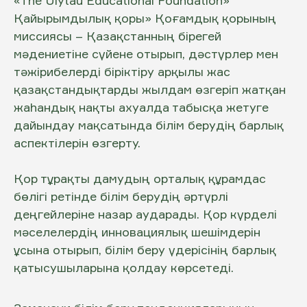
«The Ulytau Educational Foundation»
Қайырымдылық қоры» Қоғамдық қорының
миссиясы – Қазақстанның бірегей
мәдениетіне сүйене отырып, дәстүрлер мен
тәжірибелерді біріктіру арқылы жас
қазақстандықтарды жылдам өзгеріп жатқан
жаһандық нақты ахуалда табысқа жетуге
дайындау мақсатында білім берудің барлық
аспектілерін өзгерту.
Қор тұрақты дамудың орталық құрамдас
бөлігі ретінде білім берудің әртүрлі
деңгейлеріне назар аударады. Қор күрделі
мәселелердің инновациялық шешімдерін
ұсына отырып, білім беру үдерісінің барлық
қатысушыларына қолдау көрсетеді.