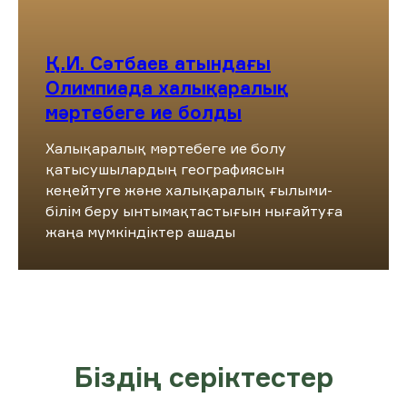
Қ.И. Сәтбаев атындағы
Олимпиада халықаралық
мәртебеге ие болды
Халықаралық мәртебеге ие болу
қатысушылардың географиясын
кеңейтуге және халықаралық ғылыми-
білім беру ынтымақтастығын нығайтуға
жаңа мүмкіндіктер ашады
Біздің серіктестер