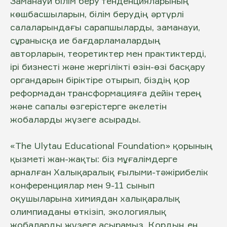
Заманауи білім беру тенденцияларының
көшбасшыларын, білім берудің әртүрлі
салаларындағы сарапшыларды, заманауи,
сұранысқа ие бағдарламалардың
авторларын, теоретиктер мен практиктерді,
ірі бизнесті және жергілікті өзін-өзі басқару
органдарын біріктіре отырып, біздің қор
реформадан трансформацияға дейін терең
және сапалы өзгерістерге әкелетін
жобаларды жүзеге асырады.
«The Ulytau Educational Foundation» қорының
қызметі жан-жақты: біз мұғалімдерге
арналған Халықаралық ғылыми-тәжірибелік
конференциялар мен 9-11 сынып
оқушыларына химиядан халықаралық
олимпиаданы өткізіп, экологиялық
жобаларды жүзеге асырамыз. Қордың ең