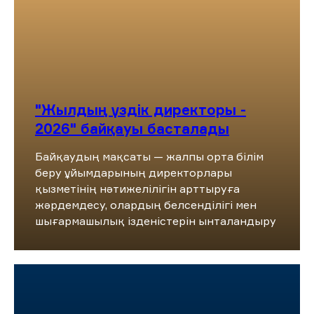
"Жылдың үздік директоры -
2026" байқауы басталады
Байқаудың мақсаты — жалпы орта білім
беру ұйымдарының директорлары
қызметінің нәтижелілігін арттыруға
жәрдемдесу, олардың белсенділігі мен
шығармашылық ізденістерін ынталандыру