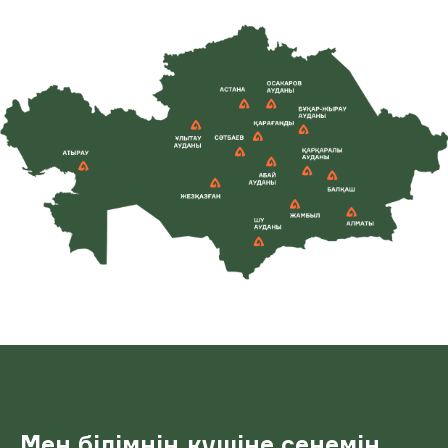
Мен білімнің күшіне сенемін