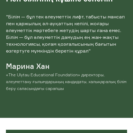
"Білім — бұл тек әлеуметтік лифт, табысты мансап
пен қаржылық әл-ауқаттың кепілі, жоғары
әлеуметтік мәртебеге жетудің шарты ғана емес.
Білім — бұл әлеуметтік дамудың ең жан-жақты
технологиясы, қоғам қозғалысының бағытын
өзгертуге мүмкіндік беретін құрал"
Марина Хан
«The Ulytau Educational Foundation» директоры,
әлеуметтану ғылымдарының кандидаты, халықаралық білім
беру саласындағы сарапшы