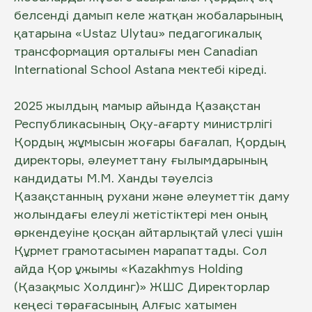
белсенді дамып келе жатқан жобаларының
қатарына «Ustaz Ulytau» педагогикалық
трансформация орталығы мен Canadian
International School Astana мектебі кіреді.
2025 жылдың мамыр айында Қазақстан
Республикасының Оқу-ағарту министрлігі
Қордың жұмысын жоғары бағалап, Қордың
директоры, әлеуметтану ғылымдарының
кандидаты М.М. Ханды тәуелсіз
Қазақстанның рухани және әлеуметтік даму
жолындағы елеулі жетістіктері мен оның
өркендеуіне қосқан айтарлықтай үлесі үшін
Құрмет грамотасымен марапаттады. Сол
айда Қор ұжымы «Kazakhmys Holding
(Қазақмыс Холдинг)» ЖШС Директорлар
кеңесі төрағасының Алғыс хатымен