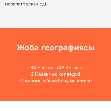
марапатталған еді.
Жоба географиясы
· 84 мектеп · CIS Astana ·
· 2 Қазақмыс колледжі ·
· 2 қосымша білім беру мекемесі ·