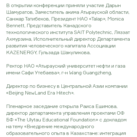
В открытии конференции приняли участие Дарын
Шамуратов, Заместитель акима Атырауской области,
Санжар Татибеков, Президент НАО «Talap», Monica
Bennett, Представитель Канадского
технологического института SAIT Polytechnic, Ляззат
Ахмурзина, Исполнительный директор Департамента
развития человеческого капитала Ассоциации
KAZENERGY, Гульзада Шакуликова,
Ректор НАО «Атырауский университет нефти и газа
имени Сафи Утебаева», г-н Wang Guangzheng,
Директор по бизнесу в Центральной Азии компании
«Beijing NewLand Era Hitech».
Пленарное заседание открыла Раиса Ешимова,
директор департамента управления проектами ОФ
БФ «The Ulytau Educational Foundation» с докладом
на тему «Внедрение международного
образовательного опыта в Казахстане: интеграция