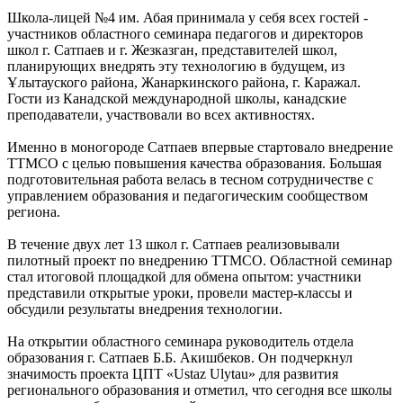
Школа-лицей №4 им. Абая принимала у себя всех гостей -
участников областного семинара педагогов и директоров
школ г. Сатпаев и г. Жезказган, представителей школ,
планирующих внедрять эту технологию в будущем, из
Ұлытауского района, Жанаркинского района, г. Каражал.
Гости из Канадской международной школы, канадские
преподаватели, участвовали во всех активностях.
Именно в моногороде Сатпаев впервые стартовало внедрение
ТТМСО с целью повышения качества образования. Большая
подготовительная работа велась в тесном сотрудничестве с
управлением образования и педагогическим сообществом
региона.
В течение двух лет 13 школ г. Сатпаев реализовывали
пилотный проект по внедрению ТТМСО. Областной семинар
стал итоговой площадкой для обмена опытом: участники
представили открытые уроки, провели мастер-классы и
обсудили результаты внедрения технологии.
На открытии областного семинара руководитель отдела
образования г. Сатпаев Б.Б. Акишбеков. Он подчеркнул
значимость проекта ЦПТ «Ustaz Ulytau» для развития
регионального образования и отметил, что сегодня все школы