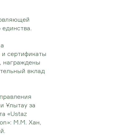
новляющей
 единства.
ма
 и сертификаты
», награждены
ительный вклад
Управления
и Ұлытау за
та «Ustaz
on»: М.М. Хан,
й.