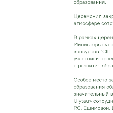
образования.
Церемония зак
атмосфере сотр
В рамках цере
Министерства п
конкурсов "ClIL
участники прое
в развитие обр
Особое место з
образования об
значительный в
Ulytau» сотрудн
Р.С. Ешимовой, 