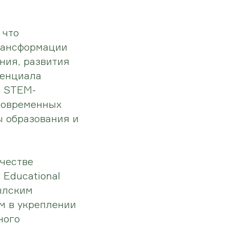
 что
рансформации
ния, развития
тенциала
, STEM-
 современных
ы образования и
честве
Educational
ылским
м в укреплении
ного