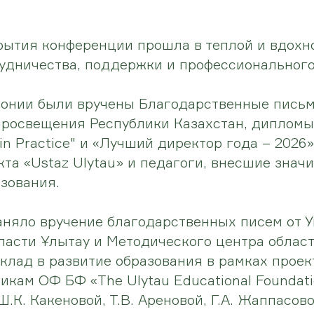
рытия конференции прошла в теплой и вдох
удничества, поддержки и профессионального
монии были вручены Благодарственные пись
росвещения Республики Казахстан, дипломы
 in Practice" и «Лучший директор года – 2026
кта «Ustaz Ulytau» и педагоги, внесшие знач
азования.
аняло вручение благодарственных писем от 
ласти Ұлытау и Методического центра област
клад в развитие образования в рамках проек
икам ОФ БФ «The Ulytau Educational Foundati
Ш.К. Какеновой, Т.В. Ареновой, Г.А. Жаппасово