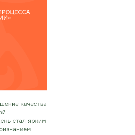
шение качества
ой
день стал ярким
признанием