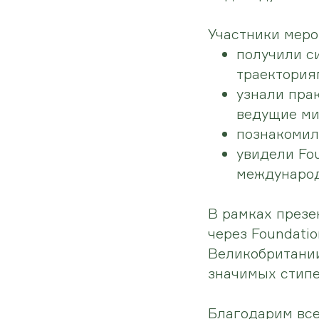
Участники меро
получили с
траектория
узнали пра
ведущие ми
познакомил
увидели Fo
международ
В рамках презе
через Foundati
Великобритании
значимых стипе
Благодарим все