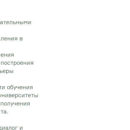
вательными
пления в
ления
 построения
рьеры
ти обучения
 университеты
 получения
та.
диалог и