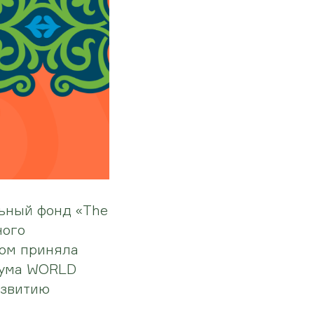
ьный фонд «The
ного
том приняла
рума WORLD
азвитию