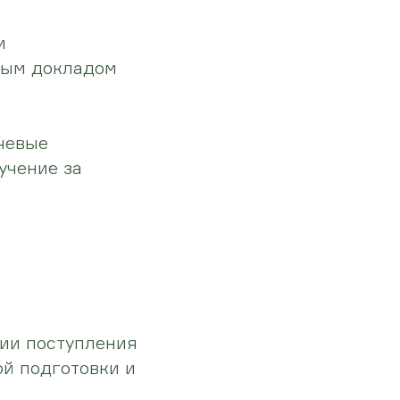
и
ным докладом
чевые
учение за
гии поступления
ой подготовки и