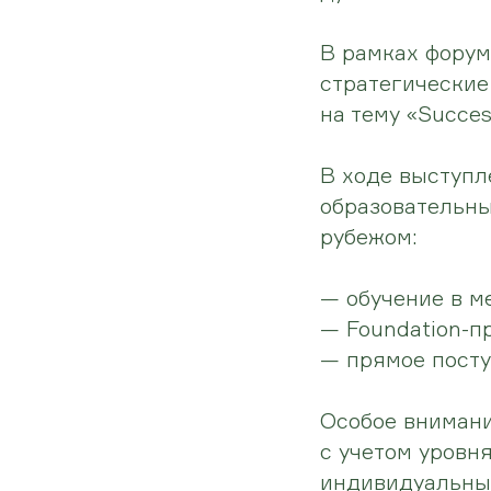
В рамках форум
стратегические
на тему «Success
В ходе выступ
образовательны
рубежом:
— обучение в 
— Foundation-п
— прямое посту
Особое внимани
с учетом уровн
индивидуальных