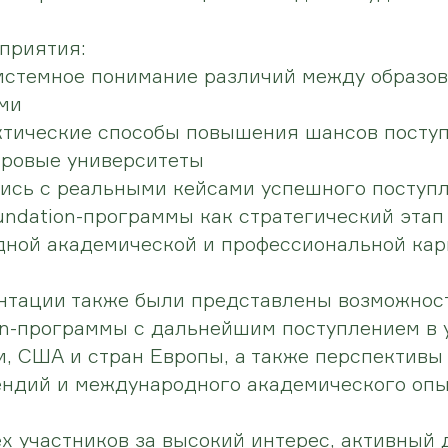
приятия:
истемное понимание различий между образо
ми
ктические способы повышения шансов посту
ровые университеты
ись с реальными кейсами успешного поступ
undation-программы как стратегический этап
ной академической и профессиональной ка
нтации также были представлены возможнос
on-программы с дальнейшим поступлением в
, США и стран Европы, а также перспективы
ндий и международного академического опы
х участников за высокий интерес, активный 