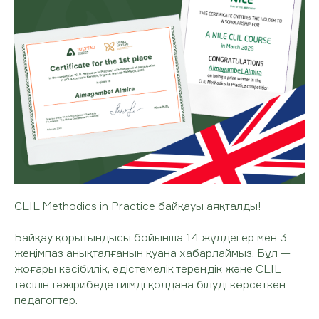
CLIL Methodics in Practice байқауы аяқталды!
Байқау қорытындысы бойынша 14 жүлдегер мен 3
жеңімпаз анықталғанын қуана хабарлаймыз. Бұл —
жоғары кәсібилік, әдістемелік тереңдік және CLIL
тәсілін тәжірибеде тиімді қолдана білуді көрсеткен
педагогтер.