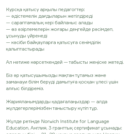
Курсқа қатысу арқылы педагогтер:
— әдістемелік дағдыларын жетілдіреді
— сараптамалық кері байланыс алады
— өз әзірлемелерін жоғары деңгейде рәсімдеп,
ұсынуды үйренеді
— кәсіби байқауларға қатысуға сенімділік
қалыптастырады
Ал нәтиже көрсеткендей — табысты жеңіске жетеді.
Біз әр қатысушымызды мақтан тұтамыз және
заманауи білім беруді дамытуға қосқан үлесі үшін
алғыс білдіреміз.
Жарияланымдарды қадағалаңыздар — алда
жүлдегерлерімізбен таныстыру күтіп тұр.
Жүлде ретінде Norwich Institute for Language
Education, Англия, 3 гранттық сертификат ұсынады: