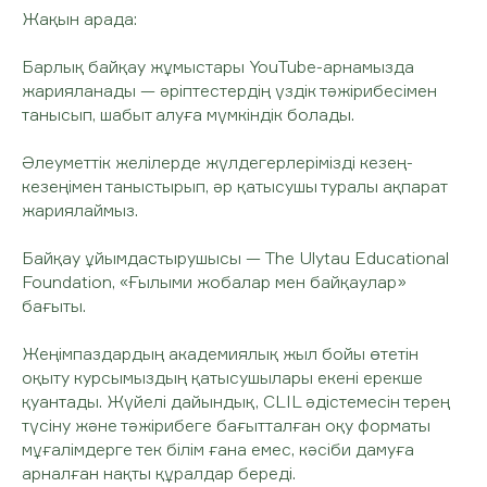
Жақын арада:
Барлық байқау жұмыстары YouTube-арнамызда
жарияланады — әріптестердің үздік тәжірибесімен
танысып, шабыт алуға мүмкіндік болады.
Әлеуметтік желілерде жүлдегерлерімізді кезең-
кезеңімен таныстырып, әр қатысушы туралы ақпарат
жариялаймыз.
Байқау ұйымдастырушысы — The Ulytau Educational
Foundation, «Ғылыми жобалар мен байқаулар»
бағыты.
Жеңімпаздардың академиялық жыл бойы өтетін
оқыту курсымыздың қатысушылары екені ерекше
қуантады. Жүйелі дайындық, CLIL әдістемесін терең
түсіну және тәжірибеге бағытталған оқу форматы
мұғалімдерге тек білім ғана емес, кәсіби дамуға
арналған нақты құралдар береді.