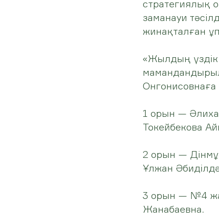
стратегиялық о
заманауи тәсіл
жинақталған ұп
«Жылдың үздік 
мамандандырыл
Онгонисовнаға
1 орын — Әлих
Токейбекова Ай
2 орын — Дінмұ
Ұлжан Әбиділдә
3 орын — №4 жа
Жанабаевна.