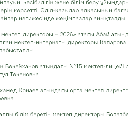
йлауын, кәсібилігін және білім беру ұйымда
дерін көрсетті. Әділ-қазылар алқасының бағ
айлар нәтижесінде жеңімпаздар анықталды:
мектеп директоры – 2026» атағы Абай атын
ған мектеп-интернаты директоры Капарова
 табысталды.
ан Бөкейханов атындағы №15 мектеп-лицейі 
гүл Төкеновна.
хамед Қонаев атындағы орта мектеп директ
евна.
лпы білім беретін мектеп директоры Болатб