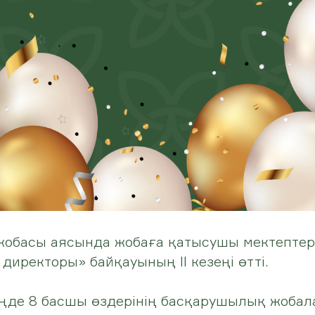
 жобасы аясында жобаға қатысушы мектепте
директоры» байқауының ІІ кезеңі өтті.
ңде 8 басшы өздерінің басқарушылық жобал