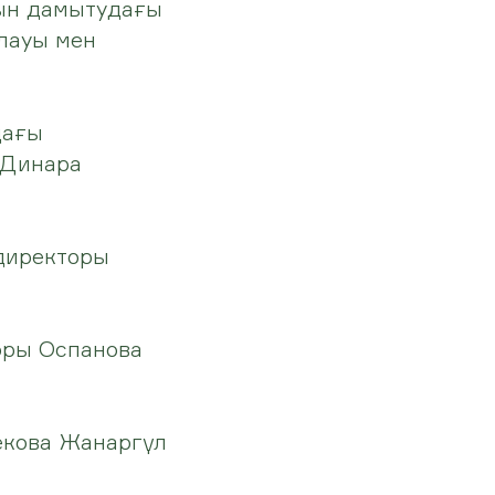
рын дамытудағы
алауы мен
дағы
 Динара
директоры
оры Оспанова
екова Жанаргүл