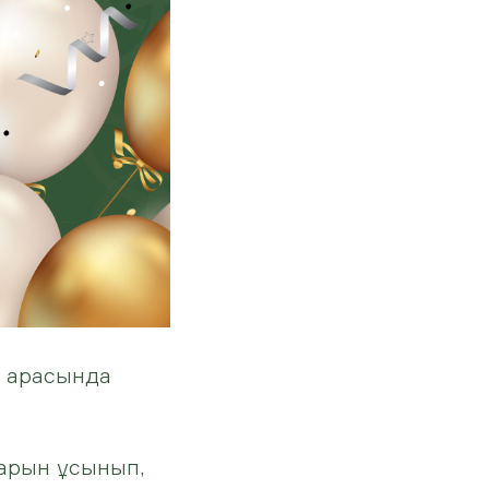
р арасында
арын ұсынып,