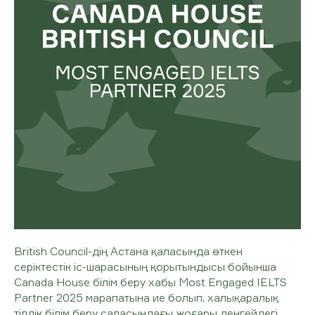
British Council-дің Астана қаласында өткен
серіктестік іс-шарасының қорытындысы бойынша
Canada House білім беру хабы Most Engaged IELTS
Partner 2025 марапатына ие болып, халықаралық
тілдік білім беру саласындағы жоғары деңгейдегі