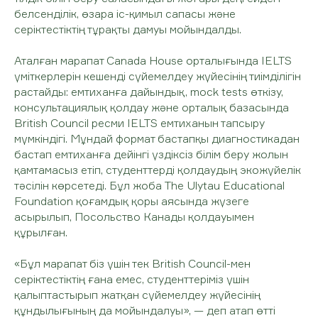
белсенділік, өзара іс-қимыл сапасы және
серіктестіктің тұрақты дамуы мойындалды.
Аталған марапат Canada House орталығында IELTS
үміткерлерін кешенді сүйемелдеу жүйесінің тиімділігін
растайды: емтиханға дайындық, mock tests өткізу,
консультациялық қолдау және орталық базасында
British Council ресми IELTS емтиханын тапсыру
мүмкіндігі. Мұндай формат бастапқы диагностикадан
бастап емтиханға дейінгі үздіксіз білім беру жолын
қамтамасыз етіп, студенттерді қолдаудың экожүйелік
тәсілін көрсетеді. Бұл жоба The Ulytau Educational
Foundation қоғамдық қоры аясында жүзеге
асырылып, Посольство Канады қолдауымен
құрылған.
«Бұл марапат біз үшін тек British Council-мен
серіктестіктің ғана емес, студенттеріміз үшін
қалыптастырып жатқан сүйемелдеу жүйесінің
құндылығының да мойындалуы», — деп атап өтті