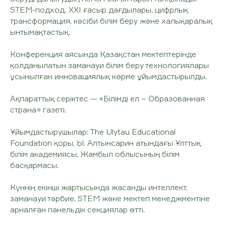
STEM-подход, XXI ғасыр дағдылары, цифрлық
трансформация, кәсіби білім беру және халықаралық
ынтымақтастық.
Конференция аясында Қазақстан мектептерінде
қолданылатын заманауи білім беру технологиялары
ұсынылған инновациялық көрме ұйымдастырылды.
Ақпараттық серіктес — «Білімді ел – Образованная
страна» газеті.
Ұйымдастырушылар: The Ulytau Educational
Foundation қоры, Ы. Алтынсарин атындағы Ұлттық
білім академиясы, Жамбыл облысының білім
басқармасы.
Күннің екінші жартысында жасанды интеллект,
заманауи тәрбие, STEM және мектеп менеджментіне
арналған панельдік секциялар өтті.