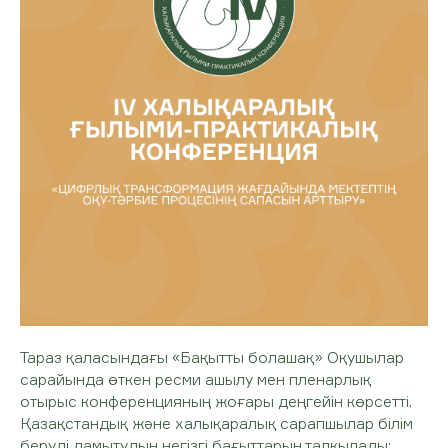
Тараз қаласындағы «Бақытты болашақ» Оқушылар
сарайында өткен ресми ашылу мен пленарлық
отырыс конференцияның жоғары деңгейін көрсетті.
Қазақстандық және халықаралық сарапшылар білім
беруді дамытудың негізгі бағыттарын талқылады: